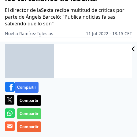
El director de laSexta recibe multitud de críticas por
parte de Àngels Barceló: "Publica noticias falsas
sabiendo que lo son"
Noelia Ramírez Iglesias
11 Jul 2022 - 13:15 CET
Archivado en:
ÀNGELS BARCELÓ
ANTONIO GARCÍA FERRERAS
PABLO
Compartir
Compartir
Compartir
Compartir