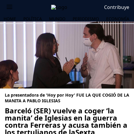
Contribuye
HOME
POLÍTICA
MUNDO
PERIODISMO
ECONOMÍA
La presentadora de 'Hoy por Hoy' FUE LA QUE COGIÓ DE LA
MANITA A PABLO IGLESIAS
Barceló (SER) vuelve a coger ‘la
manita’ de Iglesias en la guerra
OS
contra Ferreras y acusa también a
los tertulianos de laSexta