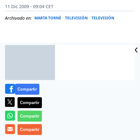
11 Dic 2009 - 09:04 CET
Archivado en:
MARTA TORNÉ
TELEVISIÓN
TELEVISIÓN
Compartir
Compartir
El Internado
Compartir
ha viajado a Asia y regresa entre
ovaciones.
Compartir
La promoción de la serie de misterio en un cine del