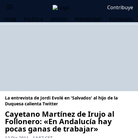
Contribuye
HOME
POLÍTICA
MUNDO
PERIODISMO
ECONOMÍA
La entrevista de Jordi Evolé en 'Salvados' al hijo de la
Duquesa calienta Twitter
Cayetano Martínez de Irujo al
Follonero: «En Andalucía hay
OS
pocas ganas de trabajar»
12 Dic 2011 - 14:57 CET