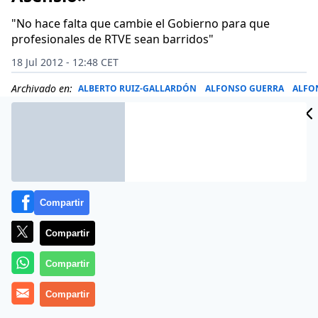
"No hace falta que cambie el Gobierno para que
profesionales de RTVE sean barridos"
18 Jul 2012 - 12:48 CET
Archivado en:
ALBERTO RUIZ-GALLARDÓN
ALFONSO GUERRA
ALFO
Compartir
Compartir
Compartir
Compartir
Dentro del ciclo de entrevistas de Periodista Digital, el