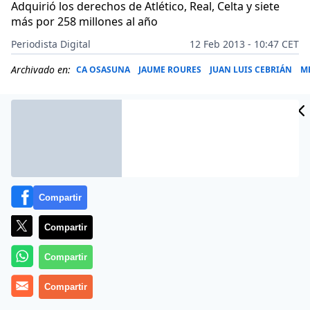
Adquirió los derechos de Atlético, Real, Celta y siete
más por 258 millones al año
Periodista Digital
12 Feb 2013 - 10:47 CET
Archivado en:
CA OSASUNA
JAUME ROURES
JUAN LUIS CEBRIÁN
M
Compartir
Compartir
Compartir
A Grupo PRISA no le salen las cuentas. No es algo
Compartir
nuevo, como quedó patente hace unos meses con el