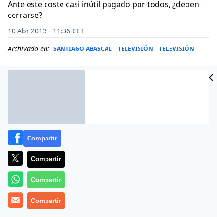
Ante este coste casi inútil pagado por todos, ¿deben
cerrarse?
10 Abr 2013 - 11:36 CET
Archivado en:
SANTIAGO ABASCAL
TELEVISIÓN
TELEVISIÓN
Compartir
Compartir
Compartir
Tras la sentencia del Tribunal Superior de Justicia de
Compartir
Madrid sobre el ERE de Telemadrid, que ha declarado