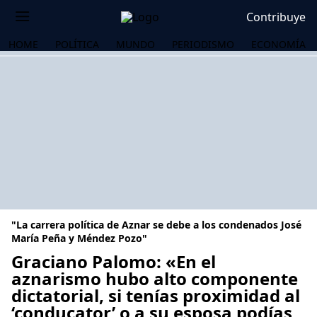
Contribuye
HOME
POLÍTICA
MUNDO
PERIODISMO
ECONOMÍA
"La carrera política de Aznar se debe a los condenados José
María Peña y Méndez Pozo"
Graciano Palomo: «En el
aznarismo hubo alto componente
OS
dictatorial, si tenías proximidad al
‘conducator’ o a su esposa podías