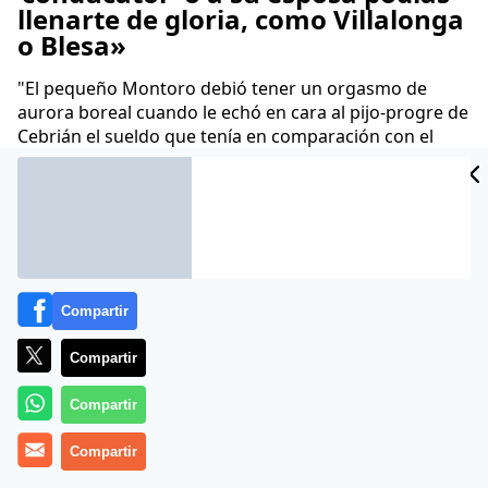
llenarte de gloria, como Villalonga
o Blesa»
"El pequeño Montoro debió tener un orgasmo de
aurora boreal cuando le echó en cara al pijo-progre de
Cebrián el sueldo que tenía en comparación con el
suyo"
26 Jul 2013 - 18:49 CET
Archivado en:
ADOLFO SUÁREZ GONZÁLEZ
AGENCIA EFE
ANA BOTE
Compartir
Compartir
Compartir
Compartir