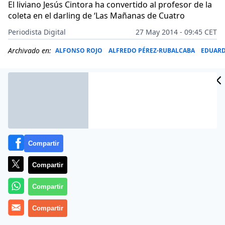
El liviano Jesús Cintora ha convertido al profesor de la
coleta en el darling de ‘Las Mañanas de Cuatro
Periodista Digital
27 May 2014 - 09:45 CET
Archivado en:
ALFONSO ROJO
ALFREDO PÉREZ-RUBALCABA
EDUAR
Compartir
Compartir
Compartir
La llegada del chavista proetarra Pablo Iglesias a
Compartir
Estrasburgo no ha sido ninguna sorpresa, sobre todo