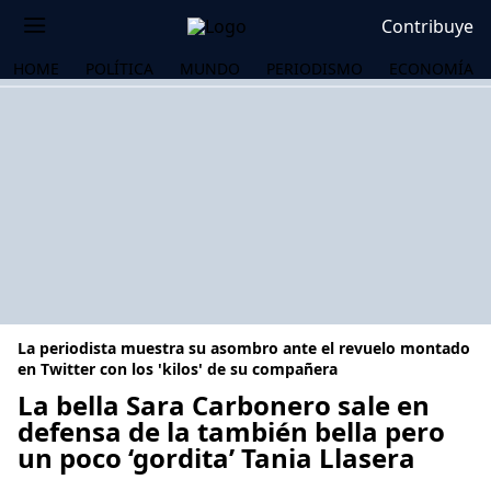
Contribuye
HOME
POLÍTICA
MUNDO
PERIODISMO
ECONOMÍA
La periodista muestra su asombro ante el revuelo montado
en Twitter con los 'kilos' de su compañera
La bella Sara Carbonero sale en
defensa de la también bella pero
OS
un poco ‘gordita’ Tania Llasera