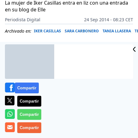
La mujer de Iker Casillas entra en liz con una entrada
en su blog de Elle
Periodista Digital
24 Sep 2014 - 08:23 CET
Archivado en:
IKER CASILLAS
SARA CARBONERO
TANIA LLASERA
T
Compartir
Compartir
Compartir
Desde que saliesen a la luz unas fotos de Tania Llasera
Compartir
en la que se ve a la presentadora con unos kilos de