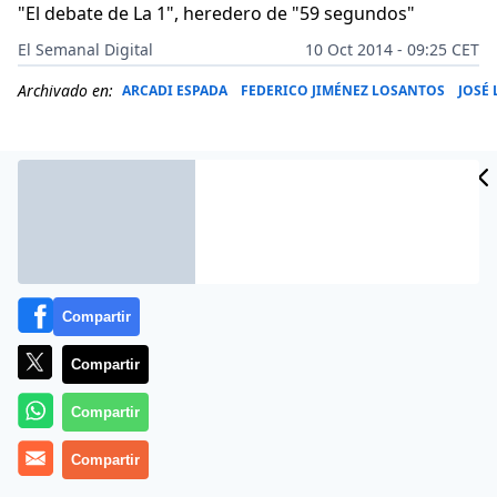
"El debate de La 1", heredero de "59 segundos"
El Semanal Digital
10 Oct 2014 - 09:25 CET
Archivado en:
ARCADI ESPADA
FEDERICO JIMÉNEZ LOSANTOS
JOSÉ
Compartir
Compartir
Compartir
El estreno de Julio Somoano, director de informativos
Compartir
de TVE, delante de la cámara en un programa nuevo
de debate político en la cadena pública, fue el pasado