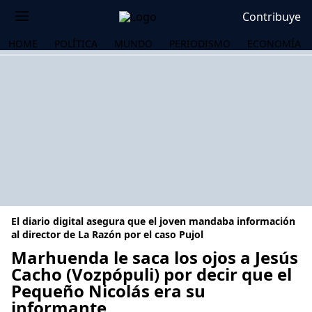
Contribuye
HOME
POLÍTICA
MUNDO
PERIODISMO
ECONOMÍA
El diario digital asegura que el joven mandaba información
al director de La Razón por el caso Pujol
Marhuenda le saca los ojos a Jesús
Cacho (Vozpópuli) por decir que el
OS
Pequeño Nicolás era su
informante