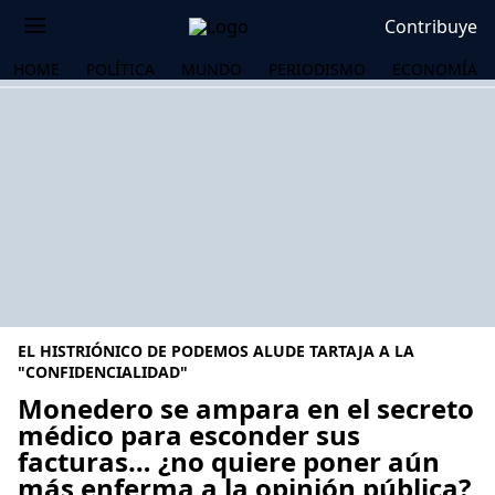
Contribuye
HOME
POLÍTICA
MUNDO
PERIODISMO
ECONOMÍA
EL HISTRIÓNICO DE PODEMOS ALUDE TARTAJA A LA
"CONFIDENCIALIDAD"
Monedero se ampara en el secreto
médico para esconder sus
OS
facturas… ¿no quiere poner aún
más enferma a la opinión pública?