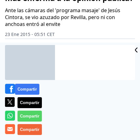
Ante las cámaras del 'programa masaje' de Jesús
Cintora, se vio azuzado por Revilla, pero ni con
anchoas entró al envite
23 Ene 2015 - 05:51 CET
Archivado en:
ALFONSO ALONSO
BANCO DE ESPAÑA
CAM
JUAN C
Compartir
Compartir
Compartir
Compartir