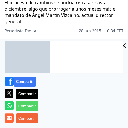
El proceso de cambios se podría retrasar hasta
diciembre, algo que prorrogaría unos meses más el
mandato de Ángel Martín Vizcaíno, actual director
general
Periodista Digital
28 Jun 2015 - 10:34 CET
Archivado en:
CRISTINA CIFUENTES
IGNACIO AGUADO
MARI PAU 
Compartir
Compartir
Compartir
Compartir