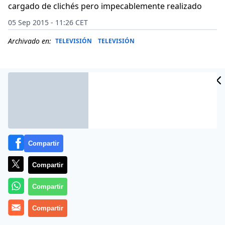
cargado de clichés pero impecablemente realizado
05 Sep 2015 - 11:26 CET
Archivado en:
TELEVISIÓN
TELEVISIÓN
Compartir
Compartir
Compartir
La nueva colaboración de Atresmedia y Boomerang TV
Compartir
tiene todo los ingredientes para ser el nuevo éxito de
la temporada. Un thriller impecablemente realizado