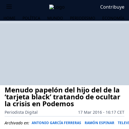
Contribuye
HOME
POLÍTICA
MUNDO
PERIODISMO
ECONOMÍA
Menudo papelón del hijo del de la
‘tarjeta black’ tratando de ocultar
la crisis en Podemos
Periodista Digital
17 Mar 2016 - 16:17 CET
OS
Archivado en:
ANTONIO GARCÍA FERRERAS
RAMÓN ESPINAR
TELEV