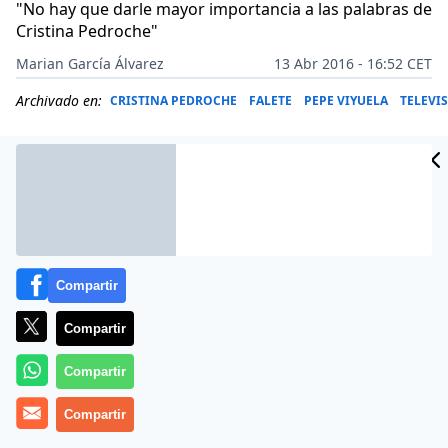
"No hay que darle mayor importancia a las palabras de
Cristina Pedroche"
Marian García Álvarez
13 Abr 2016 - 16:52 CET
Archivado en:
CRISTINA PEDROCHE
FALETE
PEPE VIYUELA
TELEVI
Compartir
Compartir
Compartir
Presume de tener dos carreras y no necesitar su físico
Compartir
para triunfar. Lo cierto es que sea o no por su cara