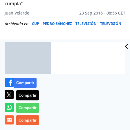
cumpla"
Juan Velarde
23 Sep 2016 - 08:56 CET
Archivado en:
CUP
PEDRO SÁNCHEZ
TELEVISIÓN
TELEVISIÓN
Compartir
Compartir
Compartir
Ha sido puesta prácticamente en la puerta de la calle
Compartir
del PSOE por sus críticas a Pedro Sánchez, pero Martu
Garrote se dedicó en la noche del 22 de septiembre de