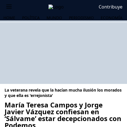
Contribuye
HOME
POLÍTICA
MUNDO
PERIODISMO
ECONOMÍA
La veterana revela que la hacían mucha ilusión los morados
y que ella es 'errejonista'
María Teresa Campos y Jorge
Javier Vázquez confiesan en
OS
‘Sálvame’ estar decepcionados con
Podemos