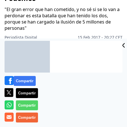
"El gran error que han cometido, y no sé si se lo van a
perdonar es esta batalla que han tenido los dos,
porque se han cargado la ilusión de 5 millones de
personas"
Periodista Digital
15 Feb 2017 - 20:27 CET
Archivado en:
EDMUNDO ARROCET
JORGE JAVIER VÁZQUEZ
MARÍA 
Compartir
Compartir
Compartir
Compartir