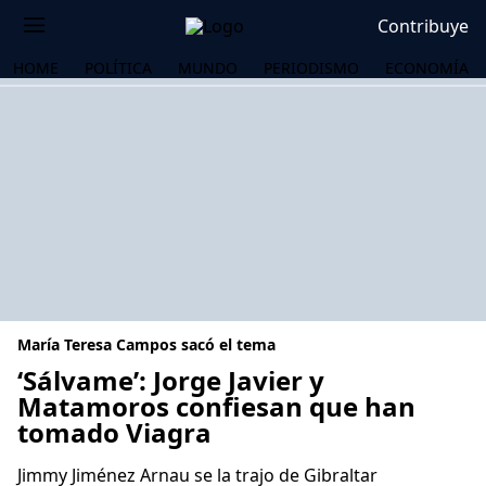
Contribuye
HOME
POLÍTICA
MUNDO
PERIODISMO
ECONOMÍA
María Teresa Campos sacó el tema
‘Sálvame’: Jorge Javier y
Matamoros confiesan que han
tomado Viagra
OS
Jimmy Jiménez Arnau se la trajo de Gibraltar