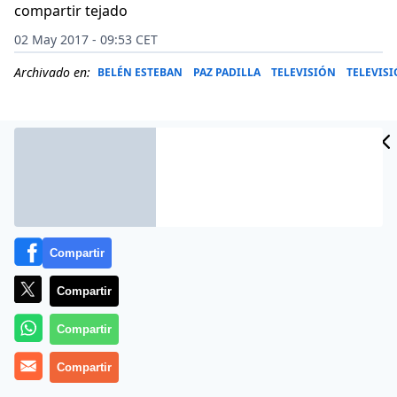
compartir tejado
02 May 2017 - 09:53 CET
Archivado en:
BELÉN ESTEBAN
PAZ PADILLA
TELEVISIÓN
TELEVIS
Compartir
Compartir
Compartir
Amador Mohedano envió este 1 de mayo de 2017 un
Compartir
mensaje a la dirección de ‘Sálvame’ pero Paz Padilla no
acababa de entender qué decía.