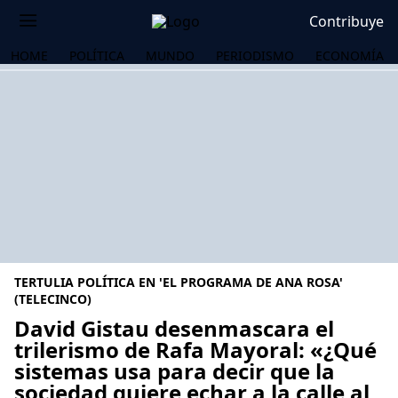
Contribuye
HOME
POLÍTICA
MUNDO
PERIODISMO
ECONOMÍA
TERTULIA POLÍTICA EN 'EL PROGRAMA DE ANA ROSA'
(TELECINCO)
David Gistau desenmascara el
trilerismo de Rafa Mayoral: «¿Qué
OS
sistemas usa para decir que la
sociedad quiere echar a la calle al