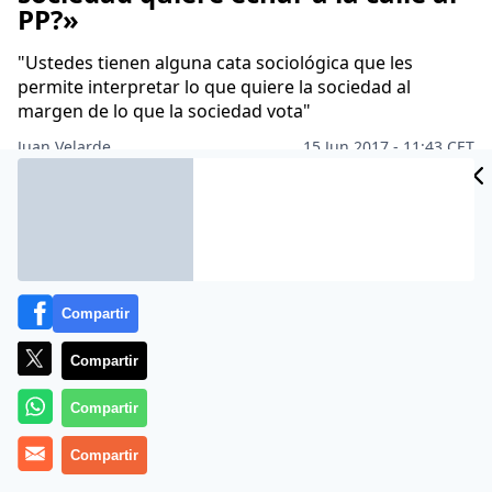
PP?»
"Ustedes tienen alguna cata sociológica que les
permite interpretar lo que quiere la sociedad al
margen de lo que la sociedad vota"
Juan Velarde
15 Jun 2017 - 11:43 CET
Archivado en:
ANA ROSA QUINTANA
MARIANO RAJOY
PABLO IGLES
Compartir
Compartir
Compartir
Compartir