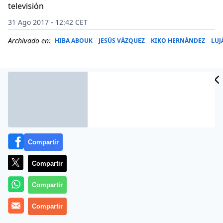
televisión
31 Ago 2017 - 12:42 CET
Archivado en:
HIBA ABOUK
JESÚS VÁZQUEZ
KIKO HERNÁNDEZ
LUJ
Compartir
Compartir
Compartir
Pese a que Jorge Javier se ha consagrado con el
Compartir
presentador estrella de Telecinco con formatos como
Sálvame o Gran Hermano el último año, su verdadero