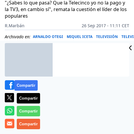
"¿Sabes lo que pasa? Que la Telecinco yo no la pago y
la TV3, en cambio sí", remata la cuestión el líder de los
populares
R.Marbán
26 Sep 2017 - 11:11 CET
Archivado en:
ARNALDO OTEGI
MIQUEL ICETA
TELEVISIÓN
TELEV
Compartir
Compartir
Compartir
Compartir
Más información