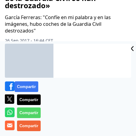
destrozado»
García Ferreras: "Confíe en mi palabra y en las
imágenes, hubo coches de la Guardia Civil
destrozados"
26 Sep 2017 - 16:44 CET
Archivado en:
ALEIX ESPARGARÓ
ANTONIO GARCÍA FERRERAS
ARNA
Compartir
Compartir
Compartir
Compartir