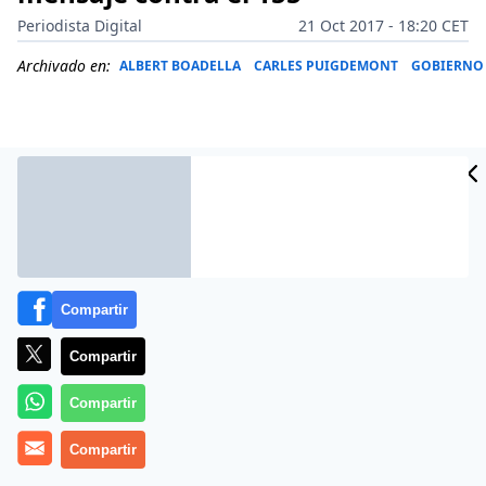
Periodista Digital
21 Oct 2017 - 18:20 CET
Archivado en:
ALBERT BOADELLA
CARLES PUIGDEMONT
GOBIERNO 
Compartir
Compartir
Compartir
Es el colmo de la desvergüenza, porque encima
apenan a la libertad de expresión e información
Compartir
(
Albert Boadella sobre Cataluña: «La solución es cerrar