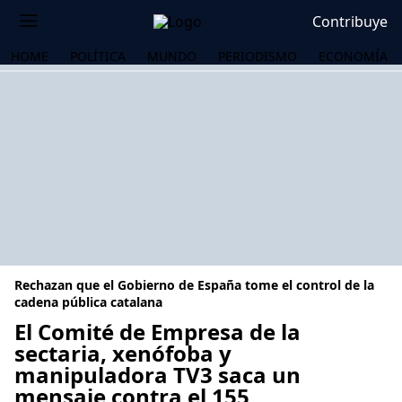
Contribuye
HOME
POLÍTICA
MUNDO
PERIODISMO
ECONOMÍA
Rechazan que el Gobierno de España tome el control de la
cadena pública catalana
El Comité de Empresa de la
sectaria, xenófoba y
OS
manipuladora TV3 saca un
mensaje contra el 155