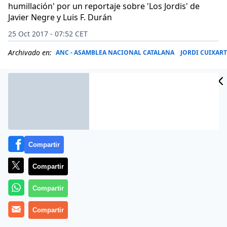
humillación' por un reportaje sobre 'Los Jordis' de
Javier Negre y Luis F. Durán
25 Oct 2017 - 07:52 CET
Archivado en:
ANC - ASAMBLEA NACIONAL CATALANA
JORDI CUIXART
Compartir
Compartir
Compartir
Compartir
El programa ‘Els Matins’ de TV3 es conocido por dar
lecciones de periodismo. La última ponencia doctoral