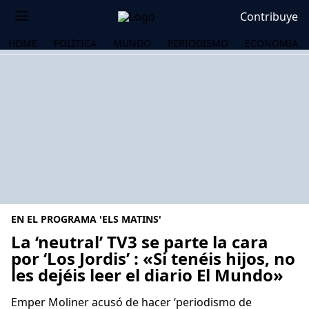
Contribuye
HOME
POLÍTICA
MUNDO
PERIODISMO
ECONOMÍA
EN EL PROGRAMA 'ELS MATINS'
La ‘neutral’ TV3 se parte la cara
por ‘Los Jordis’ : «Si tenéis hijos, no
les dejéis leer el diario El Mundo»
OS
Emper Moliner acusó de hacer ‘periodismo de