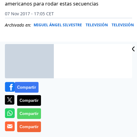
americanos para rodar estas secuencias
07 Nov 2017 - 17:05 CET
Archivado en:
MIGUEL ÁNGEL SILVESTRE
TELEVISIÓN
TELEVISIÓN
Compartir
Compartir
Compartir
Silvestre ha tenido que interpretar en esta última
Compartir
varias escenas de sexo y, durante su entrevista en
Antena 3, ha explicado el susto que se llevó la primera