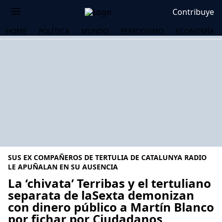
Contribuye
HOME
POLÍTICA
MUNDO
PERIODISMO
ECONOMÍA
SUS EX COMPAÑEROS DE TERTULIA DE CATALUNYA RADIO
LE APUÑALAN EN SU AUSENCIA
La ‘chivata’ Terribas y el tertuliano
separata de laSexta demonizan
OS
con dinero público a Martín Blanco
por fichar por Ciudadanos