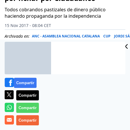
Todos cobrandos pastizales de dinero público
haciendo propaganda por la independencia
15 Nov 2017 - 08:04 CET
Archivado en:
ANC - ASAMBLEA NACIONAL CATALANA
CUP
JORDI S
Compartir
Compartir
Compartir
Compartir
La tertulia de Catalunya Radio del 14 de noviembre de