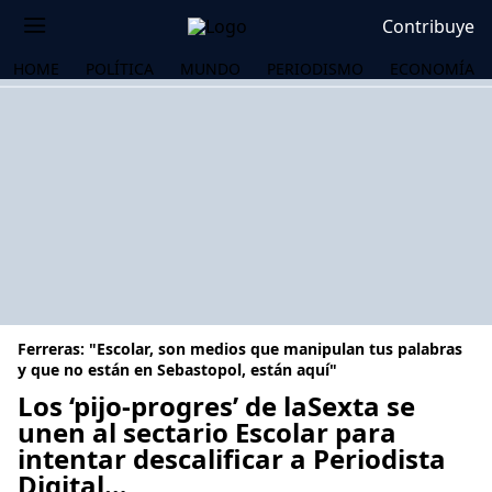
Contribuye
HOME
POLÍTICA
MUNDO
PERIODISMO
ECONOMÍA
Ferreras: "Escolar, son medios que manipulan tus palabras
y que no están en Sebastopol, están aquí"
Los ‘pijo-progres’ de laSexta se
unen al sectario Escolar para
OS
intentar descalificar a Periodista
Digital…