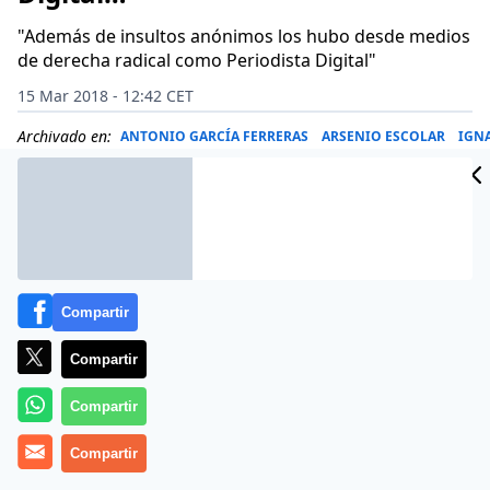
"Además de insultos anónimos los hubo desde medios
de derecha radical como Periodista Digital"
15 Mar 2018 - 12:42 CET
Archivado en:
ANTONIO GARCÍA FERRERAS
ARSENIO ESCOLAR
IGN
Compartir
Compartir
Compartir
Compartir
A Ignacio Escolar, el director de elDiario.es le ha