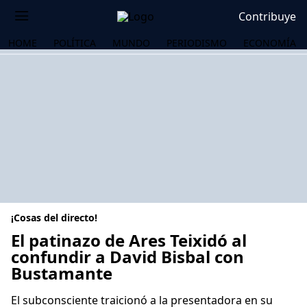
Contribuye
HOME
POLÍTICA
MUNDO
PERIODISMO
ECONOMÍA
¡Cosas del directo!
El patinazo de Ares Teixidó al
confundir a David Bisbal con
Bustamante
OS
El subconsciente traicionó a la presentadora en su