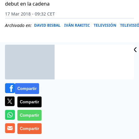
debut en la cadena
17 Mar 2018 - 09:32 CET
Archivado en:
DAVID BISBAL
IVÁN RAKITIC
TELEVISIÓN
TELEVISI
Compartir
Compartir
Compartir
Ares
daba pasó a la canción «que no para de
Compartir
escuchar» Iván Rakitic, el futbolista del Barça. «No
tenemos la canción, pero tenemos lo que está