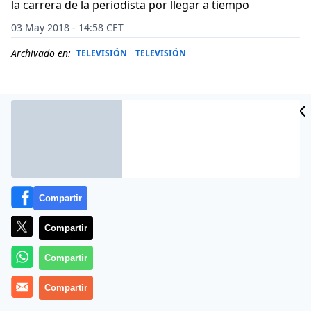
la carrera de la periodista por llegar a tiempo
03 May 2018 - 14:58 CET
Archivado en:
TELEVISIÓN
TELEVISIÓN
Compartir
Compartir
Compartir
La presentadora fue la invitada de este miércoles en El
Hormiguero. Golpe habló de algunas cuestiones de
Compartir
actualidad, como la sentencia a La Manada: «Para mí