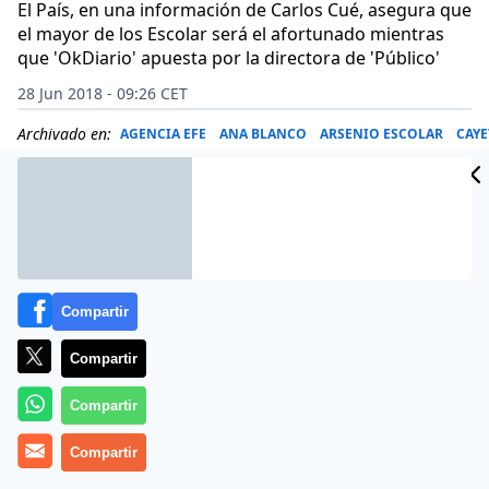
El País, en una información de Carlos Cué, asegura que
el mayor de los Escolar será el afortunado mientras
que 'OkDiario' apuesta por la directora de 'Público'
28 Jun 2018 - 09:26 CET
Archivado en:
AGENCIA EFE
ANA BLANCO
ARSENIO ESCOLAR
CAYE
Compartir
Compartir
Compartir
Compartir
Actualización a las 16:12h:
Negros nubarrones se