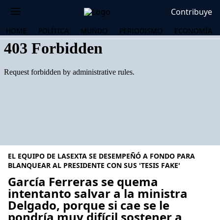
Contribuye
HOME
POLÍTICA
MUNDO
PERIODISMO
ECONOMÍA
EL EQUIPO DE LASEXTA SE DESEMPEÑÓ A FONDO PARA
BLANQUEAR AL PRESIDENTE CON SUS 'TESIS FAKE'
García Ferreras se quema
intentanto salvar a la ministra
OS
Delgado, porque si cae se le
pondría muy difícil sostener a