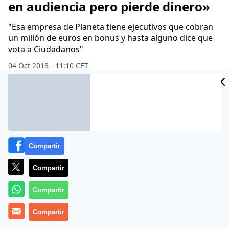
en audiencia pero pierde dinero»
"Esa empresa de Planeta tiene ejecutivos que cobran
un millón de euros en bonus y hasta alguno dice que
vota a Ciudadanos"
04 Oct 2018 - 11:10 CET
Archivado en:
DOLORES DELGADO
ESPERANZA AGUIRRE
FEDERICO 
Compartir
Compartir
Compartir
Compartir