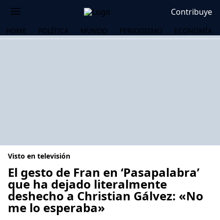
Contribuye
HOME
POLÍTICA
MUNDO
PERIODISMO
ECONOMÍA
Visto en televisión
El gesto de Fran en ‘Pasapalabra’
que ha dejado literalmente
deshecho a Christian Gálvez: «No
OS
me lo esperaba»