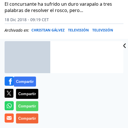
El concursante ha sufrido un duro varapalo a tres
palabras de resolver el rosco, pero...
18 Dic 2018 - 09:19 CET
Archivado en:
CHRISTIAN GÁLVEZ
TELEVISIÓN
TELEVISIÓN
Compartir
Compartir
Compartir
Compartir
Fran
es ya toda una institución en
Pasapalabra
.
El
concurso ha sido este lunes escenario de extremo