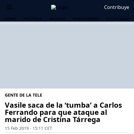
Contribuye
HOME
POLÍTICA
MUNDO
PERIODISMO
ECONOMÍA
GENTE DE LA TELE
Vasile saca de la ‘tumba’ a Carlos
Ferrando para que ataque al
marido de Cristina Tárrega
OS
15 Feb 2019 - 15:11 CET