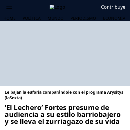
Contribuye
HOME
POLÍTICA
MUNDO
PERIODISMO
ECONOMÍA
Le bajan la euforia comparándole con el programa Arysitys
(laSexta)
‘El Lechero’ Fortes presume de
audiencia a su estilo barriobajero
OS
y se lleva el zurriagazo de su vida