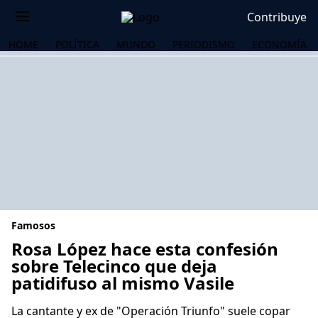
Contribuye
HOME
POLÍTICA
MUNDO
PERIODISMO
ECONOMÍA
Famosos
Rosa López hace esta confesión
sobre Telecinco que deja
patidifuso al mismo Vasile
OS
La cantante y ex de "Operación Triunfo" suele copar