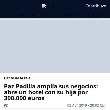
Contribuye
HOME
POLÍTICA
MUNDO
PERIODISMO
ECONOMÍA
Gente de la tele
Paz Padilla amplía sus negocios:
abre un hotel con su hija por
300.000 euros
OS
PD
02 Abr 2019 - 20:02 CET