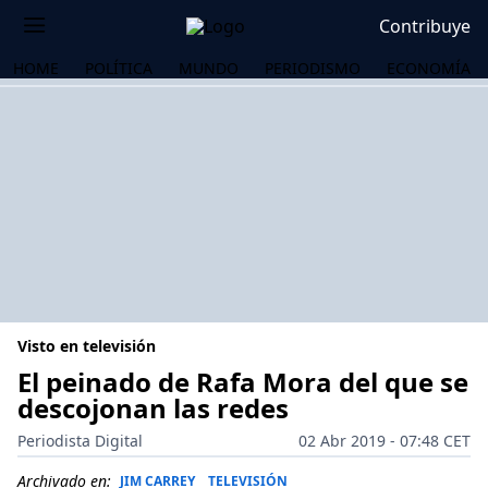
Contribuye
HOME
POLÍTICA
MUNDO
PERIODISMO
ECONOMÍA
Visto en televisión
El peinado de Rafa Mora del que se
descojonan las redes
OS
Periodista Digital
02 Abr 2019 - 07:48 CET
Archivado en:
JIM CARREY
TELEVISIÓN