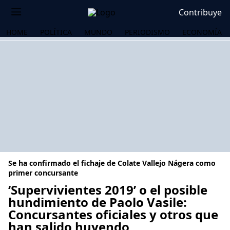
Contribuye
HOME
POLÍTICA
MUNDO
PERIODISMO
ECONOMÍA
Se ha confirmado el fichaje de Colate Vallejo Nágera como
primer concursante
‘Supervivientes 2019’ o el posible
hundimiento de Paolo Vasile:
OS
Concursantes oficiales y otros que
han salido huyendo