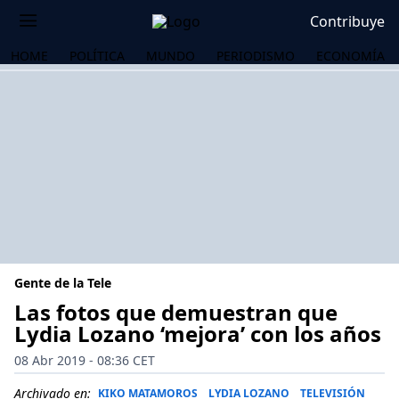
Contribuye
HOME
POLÍTICA
MUNDO
PERIODISMO
ECONOMÍA
Gente de la Tele
Las fotos que demuestran que
Lydia Lozano ‘mejora’ con los años
OS
08 Abr 2019 - 08:36 CET
Archivado en:
KIKO MATAMOROS
LYDIA LOZANO
TELEVISIÓN