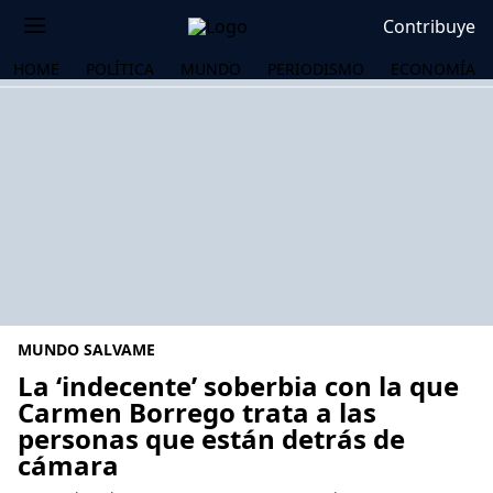
Contribuye
HOME
POLÍTICA
MUNDO
PERIODISMO
ECONOMÍA
MUNDO SALVAME
La ‘indecente’ soberbia con la que
Carmen Borrego trata a las
personas que están detrás de
OS
cámara