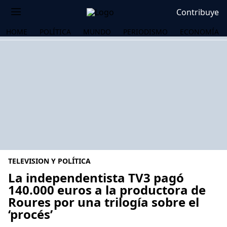
Contribuye
HOME
POLÍTICA
MUNDO
PERIODISMO
ECONOMÍA
TELEVISION Y POLÍTICA
La independentista TV3 pagó
140.000 euros a la productora de
Roures por una trilogía sobre el
OS
‘procés’