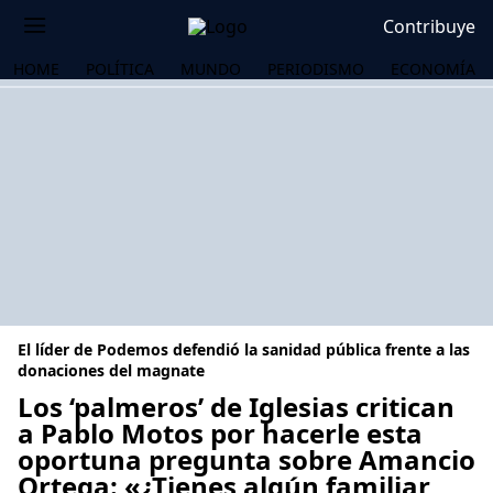
Contribuye
HOME
POLÍTICA
MUNDO
PERIODISMO
ECONOMÍA
El líder de Podemos defendió la sanidad pública frente a las
donaciones del magnate
Los ‘palmeros’ de Iglesias critican
a Pablo Motos por hacerle esta
OS
oportuna pregunta sobre Amancio
Ortega: «¿Tienes algún familiar