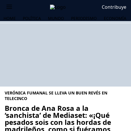
Contribuye
HOME
POLÍTICA
MUNDO
PERIODISMO
ECONOMÍA
VERÓNICA FUMANAL SE LLEVA UN BUEN REVÉS EN
TELECINCO
Bronca de Ana Rosa a la
‘sanchista’ de Mediaset: «¡Qué
OS
pesados sois con las hordas de
madrileños, como si fuéramos