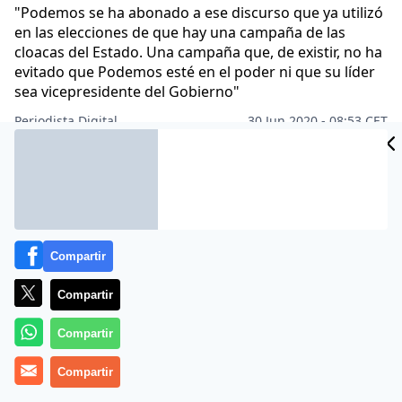
"Podemos se ha abonado a ese discurso que ya utilizó
en las elecciones de que hay una campaña de las
cloacas del Estado. Una campaña que, de existir, no ha
evitado que Podemos esté en el poder ni que su líder
sea vicepresidente del Gobierno"
Periodista Digital
30 Jun 2020 - 08:53 CET
Archivado en:
GOBIERNO
PARTIDOS POLÍTICOS
PERIODISMO
POL
Compartir
Compartir
Compartir
Compartir