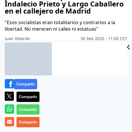
Indalecio Prieto y Largo Caballero
en el callejero de Madrid
"Esos socialistas eran totalitarios y contrarios a la
libertad. No merecen ni calles ni estatuas"
Juan Velarde
30 Sep 2020 - 11:00 CET
Archivado en:
AUTONOMÍAS
GOBIERNO
PARLAMENTO
PARTIDOS 
Compartir
Compartir
Compartir
Compartir