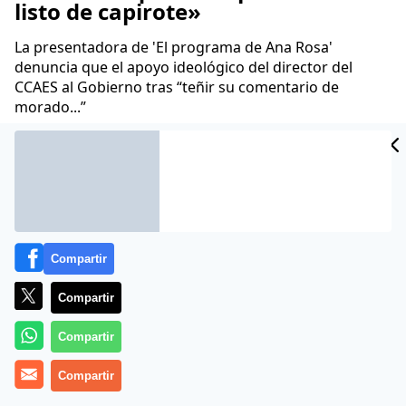
listo de capirote»
La presentadora de 'El programa de Ana Rosa'
denuncia que el apoyo ideológico del director del
CCAES al Gobierno tras “teñir su comentario de
morado...”
José Antonio Puglisi
26 Feb 2021 - 16:28 CET
Archivado en:
CIENCIA
GOBIERNO
PARTIDOS POLÍTICOS
PERIOD
Compartir
Compartir
Compartir
Compartir