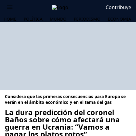
Contribuye
HOME
POLÍTICA
MUNDO
PERIODISMO
ECONOMÍA
Considera que las primeras consecuencias para Europa se
verán en el ámbito económico y en el tema del gas
La dura predicción del coronel
Baños sobre cómo afectará una
OS
guerra en Ucrania: “Vamos a
pagar los platos rotos”